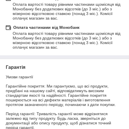
Оплата вартості товару рівними частинами щомісяця від 
Монобанку без додаткових відсотків (до 3 міс.) або з 
мізерною відсотковою ставкою (понад 3 міс.). Комісії 
оплачує магазин за вас.
Оплата частинами від Монобанк
Оплата вартості товару рівними частинами щомісяця від 
Монобанку без додаткових відсотків (до 3 міс.) або з 
мізерною відсотковою ставкою (понад 3 міс.). Комісії 
оплачує магазин за вас.
Гарантія
Умови гарантії

Гарантійне покриття: Ми гарантуємо, що всі продукти, 
придбані на нашому сайті, відповідатимуть високим 
стандартам якості та надійності. Гарантійне покриття 
поширюється на всі дефекти матеріалів і виготовлення 
протягом зазначеного періоду, починаючи з дати покупки.

Період гарантії: Тривалість гарантії може відрізнятися 
залежно від типу продукту. Будь ласка, зверніться до 
документації або опису продукту, щоб дізнатися точний 
період гарантії.
