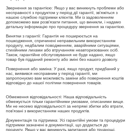
Звернення за гарантією: Якщо у вас виникнуть проблеми або 
несправності з продуктом у період дії гарантії, зв'яжіться з 
нашою службою підтримки клієнтів. Ми із задоволенням 
допоможемо вам розв'язати питання, що виникли, і надамо 
детальну інформацію про процедуру звернення за гарантією.

Винятки з гарантії: Гарантія не поширюється на 
пошкодження, спричинені неправильним використанням 
продукту, недбалим поводженням, аварійними ситуаціями, 
стихійними лихами або втручанням неавторизованих осіб. 
Також, гарантійне обслуговування не буде надано, якщо 
товар був підданий ремонту або зміні без нашого дозволу.

Повернення або заміна: У разі, якщо продукт, придбаний у 
нас, виявився несправним у період гарантії, ми 
запропонуємо вам можливість заміни або повернення коштів 
відповідно до нашої політики повернення товарів.

Обмеження відповідальності: Наша відповідальність 
обмежується тільки гарантійними умовами, описаними вище. 
Ми не несемо відповідальності за непрямі збитки або втрати, 
пов'язані з використанням наших продуктів.

Документація та підтримка: Усі гарантійні умови та процедури 
підтримки зазначені в документації, що додається до 
продукту. Якщо у вас виникнуть запитання або труднощі, 