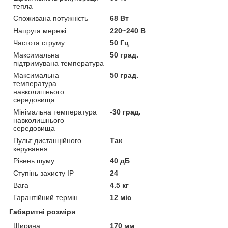
тепла
Споживана потужність
68 Вт
Напруга мережі
220~240 В
Частота струму
50 Гц
Максимальна
50 град.
підтримувана температура
Максимальна
50 град.
температура
навколишнього
середовища
Мінімальна температура
-30 град.
навколишнього
середовища
Пульт дистанційного
Так
керування
Рівень шуму
40 дБ
Ступінь захисту IP
24
Вага
4.5 кг
Гарантійний термін
12 міс
Габаритні розміри
Ширина
170 мм