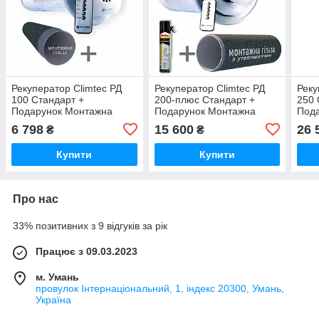
Рекуператор Climtec РД
Рекуператор Climtec РД
Реку
100 Стандарт +
200-плюс Стандарт +
250 
Подарунок Монтажна
Подарунок Монтажна
Под
гільза
гільза + Монтажна піна
гіль
6 798
15 600
26 
₴
₴
Купити
Купити
Про нас
33% позитивних з 9 відгуків за рік
Працює з 09.03.2023
м. Умань
провулок Інтернаціональний, 1, індекс 20300, Умань,
Україна