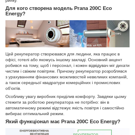
ринку.
Для кого створена модель Prana 200C Eco
Energy?
Цей рекуператор створювався для людини, яка працює в
офісі, готелі або якомусь іншому закладі. Основний акцент
робився на тому, щоб і персонал, і кожен відвідувач міг дихати
чистим і свіжим повітрям. Причому рекуператор розроблявся
з урахуванням фінансових можливостей невеликих компаній,
а також середньої квадратури комерційних і промислових
об'єктів.
Особливу увагу виробник приділив комфорту. Завдяки цьому
стежити за роботою рекуператора не потрібно: він в
автоматичному режимі відстежує якість повітря і самостійно
вибирає оптимальний режим.
Який функціонал має Prana 200C Eco Energy?