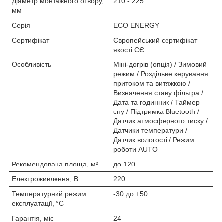
Діаметр монтажного отвору,
210 - 225
мм
Серія
ECO ENERGY
Сертифікат
Європейський сертифікат
якості СЄ
Особливість
Міні-догрів (опція) / Зимовий
режим / Роздільне керування
притоком та витяжкою /
Визначення стану фільтра /
Дата та годинник / Таймер
сну / Підтримка Bluetooth /
Датчик атмосферного тиску /
Датчики температури /
Датчик вологості / Режим
роботи AUTO
Рекомендована площа, м²
до 120
Електроживлення, В
220
Температурний режим
-30 до +50
експлуатації, °C
Гарантія, міс
24