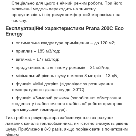
Спеціально для цього є нічний режим роботи. При його
включенні модель переходить на знижену
продуктивність і підтримує комфортний мікроклімат на
час сну.
Експлуатаційні характеристики Prana 200C Eco
Energy
оптимальна квадратура приміщення – до 120 м2;
приплив – 185 м3/год;
витяжка – 177 м3/год;
продуктивність в «нічному режимі» – 21 м3/год;
мінімальний рівень шуму в межах 3 метрів – 13 дБ;
функція «Міні догрів» (відповідає за розширення
температурного діапазону до -30°C);
функція «Зимовий режим» (запобігання обмерзання
конденсату і забезпечення стабільної роботи пристрою
при мінусовій температурі).
Тиха робота рекуператора забезпечується за рахунок
ламаних каналів теплообмінника, які істотно знижують рівень
шуму. Приблизно в 8-9 разів, якщо порівнювати з початковим
рівнем.