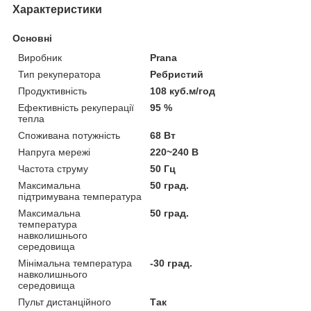
Характеристики
Основні
Виробник
Prana
Тип рекуператора
Ребристий
Продуктивність
108 куб.м/год
Ефективність рекуперації
95 %
тепла
Споживана потужність
68 Вт
Напруга мережі
220~240 В
Частота струму
50 Гц
Максимальна
50 град.
підтримувана температура
Максимальна
50 град.
температура
навколишнього
середовища
Мінімальна температура
-30 град.
навколишнього
середовища
Пульт дистанційного
Так