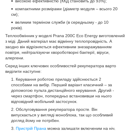
високою ефективністю (ККД становить до 93%);
компактними розмірами (діаметр модуля – всього 20
см);
великим терміном служби (в середньому - до 10
років).
Теплообмінник у моделі Prana 200C Eco Energy виготовлений
з міді. Даний матеріал має відмінну теплопровідність. А
заодно він відрізняється ефективним знезаражуванням
повітря, нейтралізуючи хвороботворні бактерії, віруси,
алергени.
Серед інших ключових особливостей рекуператора варто
виділити наступне:
Керування роботою приладу здійснюється 2
способами на вибір. Перший варіант класичний – за
допомогою пульта дистанційного керування. Другий -
через смартфон, попередньо встановивши на нього
відповідний мобільний застосунок.
Обслуговування рекуператора просте. Він
випускається у вигляді моноблока, так що особливий
догляд йому не потрібен.
Пристрій Прана
можна залишати включеним на ніч.