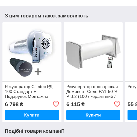
З цим товаром також замовляють
Рекуператор Climtec РД
Рекуператор провітрювач
Реку
100 Стандарт +
Домовент Соло РА1-50-9
Подарунок Монтажна
Р В.2 (100 / керамічний /
гільза
датчик вологості / пульт
6 798
6 115
55 
₴
₴
ДУ)
Купити
Купити
Подібні товари компанії