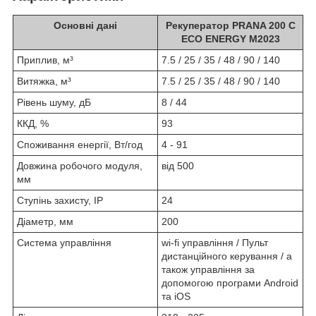
Основні дані
Рекуператор PRANA 200 C
ECO ENERGY M2023
Приплив, м³
7.5 / 25 / 35 / 48 / 90 / 140
Витяжка, м³
7.5 / 25 / 35 / 48 / 90 / 140
Рівень шуму, дБ
8 / 44
ККД, %
93
Споживання енергії, Вт/год
4 - 91
Довжина робочого модуля,
від 500
мм
Ступінь захисту, IP
24
Діаметр, мм
200
Система управління
wi-fi управління / Пульт
дистанційного керування / а
також управління за
допомогою програми Android
та iOS