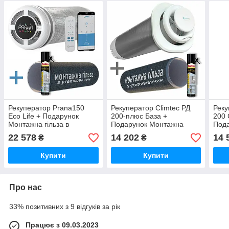
Рекуператор Prana150
Рекуператор Climtec РД
Реку
Eco Life + Подарунок
200-плюс База +
200 
Монтажна гільза в
Подарунок Монтажна
Под
комплекті з піною
гільза + Монтажна піна
гіль
22 578
14 202
14 
₴
₴
Купити
Купити
Про нас
33% позитивних з 9 відгуків за рік
Працює з 09.03.2023