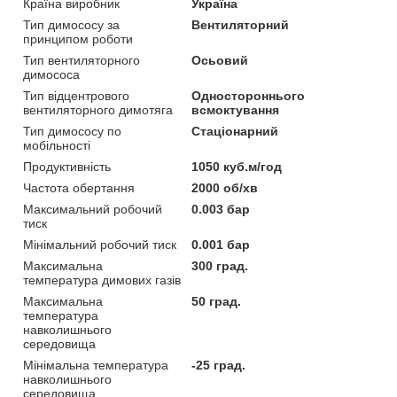
Країна виробник
Україна
Тип димососу за
Вентиляторний
принципом роботи
Тип вентиляторного
Осьовий
димососа
Тип відцентрового
Одностороннього
вентиляторного димотяга
всмоктування
Тип димососу по
Стаціонарний
мобільності
Продуктивність
1050 куб.м/год
Частота обертання
2000 об/хв
Максимальний робочий
0.003 бар
тиск
Мінімальний робочий тиск
0.001 бар
Максимальна
300 град.
температура димових газів
Максимальна
50 град.
температура
навколишнього
середовища
Мінімальна температура
-25 град.
навколишнього
середовища