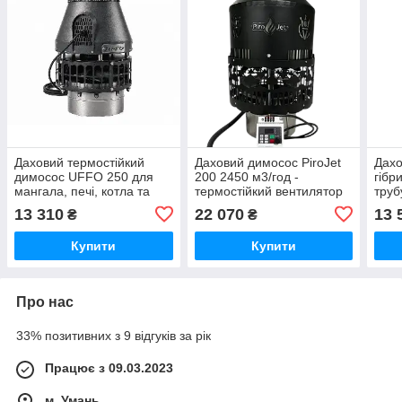
Даховий термостійкий
Даховий димосос PiroJet
Дахо
димосос UFFO 250 для
200 2450 м3/год -
гібр
мангала, печі, котла та
термостійкий вентилятор
труб
барбекю (2250–2550 м³/
на трубу
год 
13 310
22 070
13 
₴
₴
год, до 300 °C)
регу
Купити
Купити
Про нас
33% позитивних з 9 відгуків за рік
Працює з 09.03.2023
м. Умань