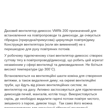
Даховий вентилятор-димосос VMRk 200 призначений для
встановлення на повітропроводи та димоходи, де очікується
гібридна (природна/примусова) циркуляція повітря/диму.
Конструкція вентилятора (коли він вимкнений) не є
перешкодою для руху повітряних потоків.
У робочому підключеному стані вентилятор-димосос створює
суттєву тягу в повітропроводі/димоході, що робить цей агрегат
незамінним у сфері вентиляції та димовидалення. Не боїться
високої температури (до 300`С).
Встановлюється на вентиляційні шахти коміна для створення
витяжки, а також видалення диму; на окремі вентиляційні
труби, що йдуть від різних вентиляційних систем; як
вентилятор на даху. Активно застосовується для підключення
димоходів печей, мангалів, котлів тощо. Використовується
скрізь, де необхідно видалити гарячі потоки повітря чистого,
змішаного з парою, димом тощо. Так само його можна
використовувати для організації гібридної вентиляції