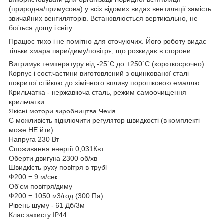
(природна/примусова) у всіх відомих видах вентиляції замість
звичайних вентиляторів. Встановлюється вертикально, не
боїться дощу і снігу.
Працює тихо і не помітно для оточуючих. Його роботу видає
тільки хмара пари/диму/повітря, що розкидає в сторони.
Витримує температуру від -25`С до +250`С (короткосрочно).
Корпус і сост.частини виготовлений з оцинкованої сталі
покритої стійкою до хімічного впливу порошковою емаллю.
Крильчатка - нержавіюча сталь, режим самоочищення
крильчатки.
Якісні мотори виробництва Чехія
Є можливість підключити регулятор швидкості (в комплекті
може НЕ йти)
Напруга 230 Вт
Споживання енергії 0,031Квт
Оберти двигуна 2300 об/хв
Швидкість руху повітря в трубі
Ф200 = 9 м/сек
Об'єм повітря/диму
Ф200 = 1050 м3/год (300 Па)
Рівень шуму - 61 Дб/3м
Клас захисту IP44