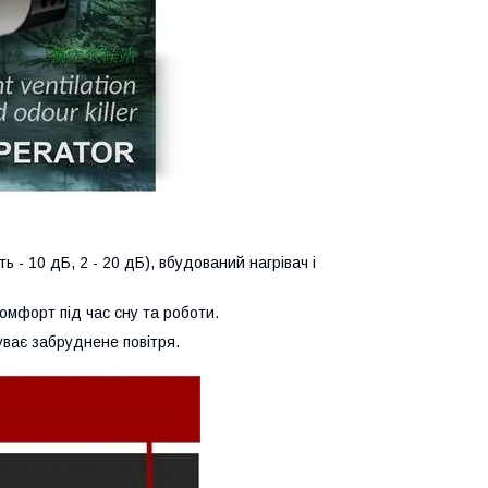
ь - 10 дБ, 2 - 20 дБ), вбудований нагрівач і
омфорт під час сну та роботи.
уває забруднене повітря.