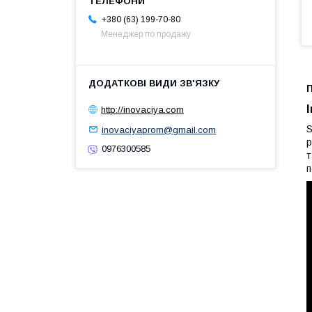
+380 (63) 199-70-80
Менеджер по продажу
http://inovaciya.com
S
inovaciyaprom@gmail.com
р
0976300585
т
п