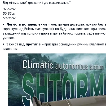
Від мінімальної довжини і до максимальної:
37-62см
50-82см
50-95см
Легкість встановлення
– конструкція дозволяє монтаж без зо
гарантує надійність експлуатації на будь-яких висотах і при вис
захищений від прямих ударів вітру та бічних поривів, забезпечую
умовах.
Захист від протягів
– пристрій оснащений ручним клапаном ві
клапаном.