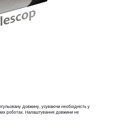
егульовану довжину, усуваючи необхідність у
них роботах. Налаштування довжини не