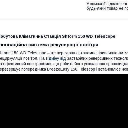
У компанії підключені
будь-який товар не п
Побутова Кліматична Станція Shtorm 150 WD Telescope
Інноваційна система рекуперації повітря
htorm 150 WD Telescope – це передова автономна припливно-витяж
ециркуляції повітря. На в
ідміну від
застарілих реверсивних техноло
а ефективний повітрообмін, що робить його унікальною пропозиціє
еревершує попередника BreezeEasy 150 Telescop і встановлює нові 