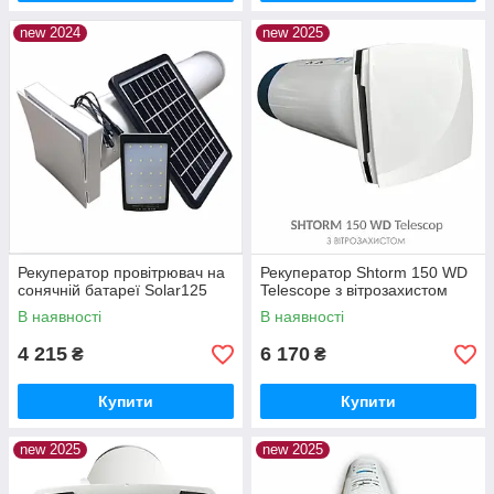
new 2024
new 2025
Рекуператор провітрювач на
Рекуператор Shtorm 150 WD
сонячній батареї Solar125
Telescope з вітрозахистом
В наявності
В наявності
4 215
6 170
₴
₴
Купити
Купити
new 2025
new 2025