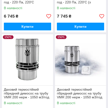
год - 220 Па, 220'С
год - 220 Па, 220'С (з
регулятором обертів)
В наявності
В наявності
6 745
7 745
₴
₴
Купити
Купити
150'С
150'С
Даховий термостійкий
Даховий термостійкий
гібридний димосос на трубу
гібридний димосос на трубу
VMR 200 нерж - 1050 м3/год
VMR 200 нерж - 1050 м3/год
- 300 Па
- 300 Па (з регул.швидкості)
В наявності
В наявності