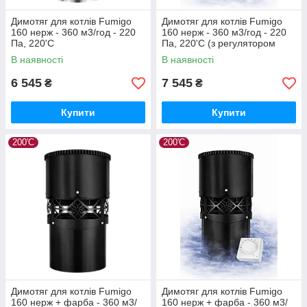
Димотяг для котлів Fumigo
Димотяг для котлів Fumigo
160 нерж - 360 м3/год - 220
160 нерж - 360 м3/год - 220
Па, 220'С
Па, 220'С (з регулятором
обертів)
В наявності
В наявності
6 545
7 545
₴
₴
Купити
Купити
200'С
200'С
Димотяг для котлів Fumigo
Димотяг для котлів Fumigo
160 нерж + фарба - 360 м3/
160 нерж + фарба - 360 м3/