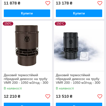
11 878
13 178
₴
₴
Купити
Купити
150'С
150`C
Даховий термостійкий
Даховий термостійкий
гібридний димосос на трубу
гібридний димосос на трубу
VMR 200 - 1050 м3/год - 300
VMR 200 - 1050 м3/год - 300
Па
Па (з регул.швидкості)
В наявності
В наявності
12 210
13 510
₴
₴