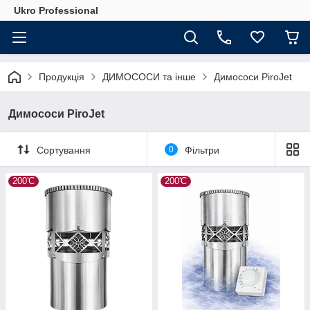
Ukro Professional
Продукція
ДИМОСОСИ та інше
Димососи PiroJet
Димососи PiroJet
Сортування
0
Фільтри
200'С
200'С