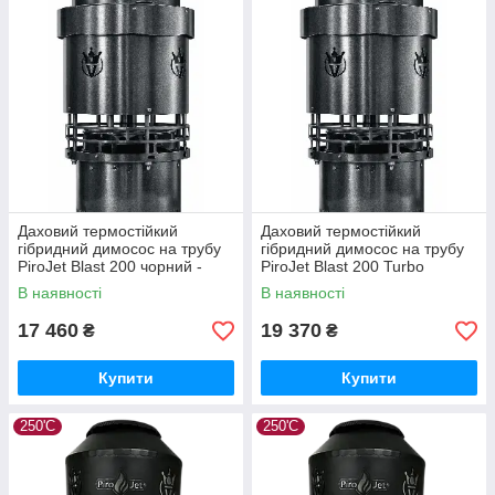
Даховий термостійкий
Даховий термостійкий
гібридний димосос на трубу
гібридний димосос на трубу
PiroJet Blast 200 чорний -
PiroJet Blast 200 Turbo
1000 м3/год - 450 Па
фарбований - 1910 м3/год
В наявності
В наявності
1150Па
17 460
19 370
₴
₴
Купити
Купити
250'С
250'С