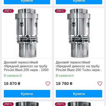
Купити
Купити
250`C
250`C
Даховий термостійкий
Даховий термостійкий
гібридний димосос на трубу
гібридний димосос на трубу
PiroJet Blast 200 нерж - 1000
PiroJet Blast 200 Turbo нерж -
м3/год - 450 Па
1910 м3/год - 1150 Па
В наявності
В наявності
16 870
18 780
₴
₴
Купити
Купити
250`C
250`C