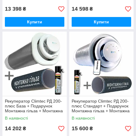
13 398
14 598
₴
₴
Купити
Купити
Рекуператор Climtec РД 200-
Рекуператор Climtec РД 200-
плюс База + Подарунок
плюс Стандарт + Подарунок
Монтажна гільза + Монтажна
Монтажна гільза + Монтажна
піна
піна
В наявності
В наявності
14 202
15 600
₴
₴