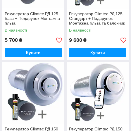
Рекуператор Climtec РД 125
Рекуператор Climtec РД 125
База + Подарунок Монтажна
Стандарт + Подарунок
гільза
Монтажна гільза та балончик
піни
В наявності
В наявності
5 700
9 600
₴
₴
Купити
Купити
Рекуператор Climtec РД 150
Рекуператор Climtec РД 150